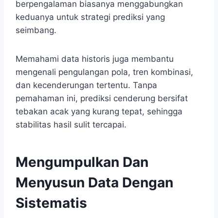
berpengalaman biasanya menggabungkan
keduanya untuk strategi prediksi yang
seimbang.
Memahami data historis juga membantu
mengenali pengulangan pola, tren kombinasi,
dan kecenderungan tertentu. Tanpa
pemahaman ini, prediksi cenderung bersifat
tebakan acak yang kurang tepat, sehingga
stabilitas hasil sulit tercapai.
Mengumpulkan Dan
Menyusun Data Dengan
Sistematis