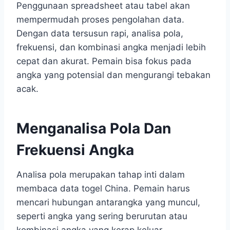
Penggunaan spreadsheet atau tabel akan
mempermudah proses pengolahan data.
Dengan data tersusun rapi, analisa pola,
frekuensi, dan kombinasi angka menjadi lebih
cepat dan akurat. Pemain bisa fokus pada
angka yang potensial dan mengurangi tebakan
acak.
Menganalisa Pola Dan
Frekuensi Angka
Analisa pola merupakan tahap inti dalam
membaca data togel China. Pemain harus
mencari hubungan antarangka yang muncul,
seperti angka yang sering berurutan atau
kombinasi angka yang kerap keluar