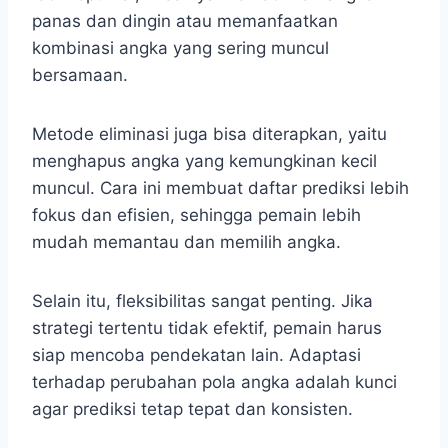
panas dan dingin atau memanfaatkan
kombinasi angka yang sering muncul
bersamaan.
Metode eliminasi juga bisa diterapkan, yaitu
menghapus angka yang kemungkinan kecil
muncul. Cara ini membuat daftar prediksi lebih
fokus dan efisien, sehingga pemain lebih
mudah memantau dan memilih angka.
Selain itu, fleksibilitas sangat penting. Jika
strategi tertentu tidak efektif, pemain harus
siap mencoba pendekatan lain. Adaptasi
terhadap perubahan pola angka adalah kunci
agar prediksi tetap tepat dan konsisten.