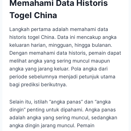
Memahami Data Historis
Togel China
Langkah pertama adalah memahami data
historis togel China. Data ini mencakup angka
keluaran harian, mingguan, hingga bulanan.
Dengan memahami data historis, pemain dapat
melihat angka yang sering muncul maupun
angka yang jarang keluar. Pola angka dari
periode sebelumnya menjadi petunjuk utama
bagi prediksi berikutnya.
Selain itu, istilah “angka panas” dan “angka
dingin” penting untuk dipahami. Angka panas
adalah angka yang sering muncul, sedangkan
angka dingin jarang muncul. Pemain