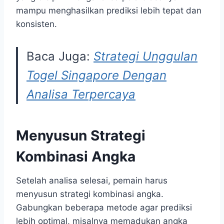
mampu menghasilkan prediksi lebih tepat dan
konsisten.
Baca Juga:
Strategi Unggulan
Togel Singapore Dengan
Analisa Terpercaya
Menyusun Strategi
Kombinasi Angka
Setelah analisa selesai, pemain harus
menyusun strategi kombinasi angka.
Gabungkan beberapa metode agar prediksi
lebih optimal, misalnya memadukan angka