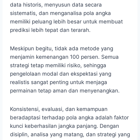
data historis, menyusun data secara
sistematis, dan menganalisa pola angka
memiliki peluang lebih besar untuk membuat
prediksi lebih tepat dan terarah.
Meskipun begitu, tidak ada metode yang
menjamin kemenangan 100 persen. Semua
strategi tetap memiliki risiko, sehingga
pengelolaan modal dan ekspektasi yang
realistis sangat penting untuk menjaga
permainan tetap aman dan menyenangkan.
Konsistensi, evaluasi, dan kemampuan
beradaptasi terhadap pola angka adalah faktor
kunci keberhasilan jangka panjang. Dengan
disiplin, analisa yang matang, dan strategi yang