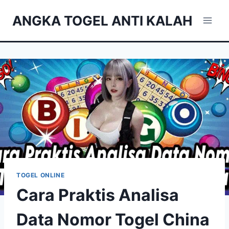
Skip
ANGKA TOGEL ANTI KALAH
to
content
TOGEL ONLINE
Cara Praktis Analisa
Data Nomor Togel China