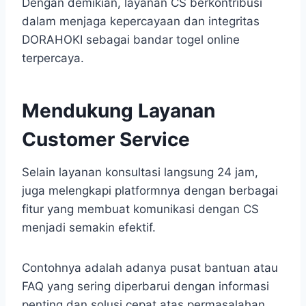
Dengan demikian, layanan CS berkontribusi
dalam menjaga kepercayaan dan integritas
DORAHOKI sebagai bandar togel online
terpercaya.
Mendukung Layanan
Customer Service
Selain layanan konsultasi langsung 24 jam,
juga melengkapi platformnya dengan berbagai
fitur yang membuat komunikasi dengan CS
menjadi semakin efektif.
Contohnya adalah adanya pusat bantuan atau
FAQ yang sering diperbarui dengan informasi
penting dan solusi cepat atas permasalahan