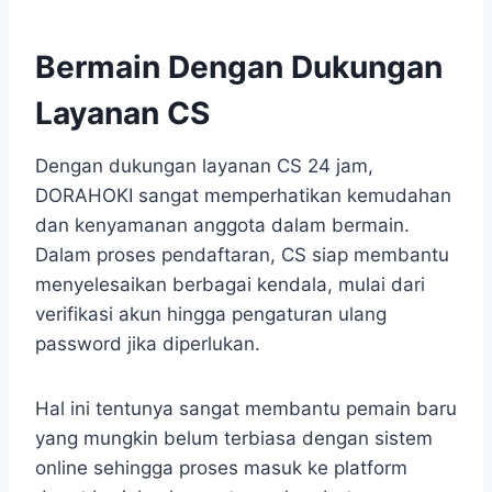
Bermain Dengan Dukungan
Layanan CS
Dengan dukungan layanan CS 24 jam,
DORAHOKI sangat memperhatikan kemudahan
dan kenyamanan anggota dalam bermain.
Dalam proses pendaftaran, CS siap membantu
menyelesaikan berbagai kendala, mulai dari
verifikasi akun hingga pengaturan ulang
password jika diperlukan.
Hal ini tentunya sangat membantu pemain baru
yang mungkin belum terbiasa dengan sistem
online sehingga proses masuk ke platform