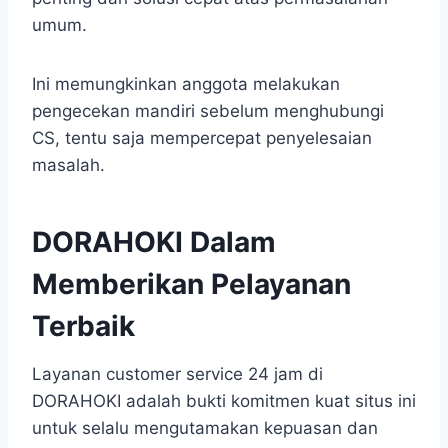
umum.
Ini memungkinkan anggota melakukan
pengecekan mandiri sebelum menghubungi
CS, tentu saja mempercepat penyelesaian
masalah.
DORAHOKI Dalam
Memberikan Pelayanan
Terbaik
Layanan customer service 24 jam di
DORAHOKI adalah bukti komitmen kuat situs ini
untuk selalu mengutamakan kepuasan dan