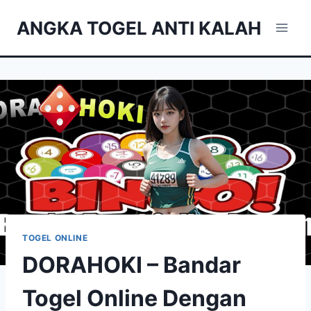
Skip
ANGKA TOGEL ANTI KALAH
to
content
TOGEL ONLINE
DORAHOKI – Bandar
Togel Online Dengan