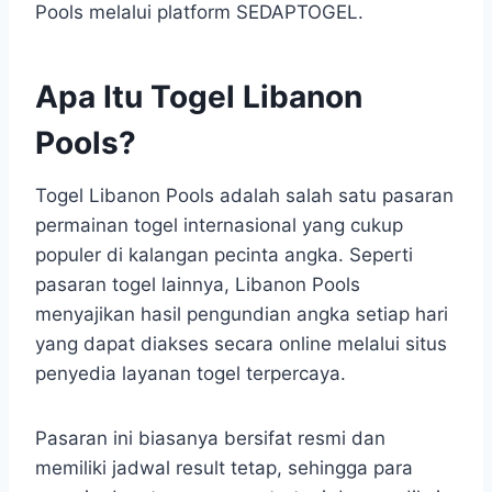
Pools melalui platform SEDAPTOGEL.
Apa Itu Togel Libanon
Pools?
Togel Libanon Pools adalah salah satu pasaran
permainan togel internasional yang cukup
populer di kalangan pecinta angka. Seperti
pasaran togel lainnya, Libanon Pools
menyajikan hasil pengundian angka setiap hari
yang dapat diakses secara online melalui situs
penyedia layanan togel terpercaya.
Pasaran ini biasanya bersifat resmi dan
memiliki jadwal result tetap, sehingga para