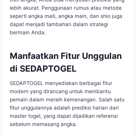
lebih akurat. Penggunaan rumus atau metode
seperti angka mati, angka main, dan shio juga
dapat menjadi tambahan dalam strategi
bermain Anda.
Manfaatkan Fitur Unggulan
di SEDAPTOGEL
SEDAPTOGEL menyediakan berbagai fitur
modern yang dirancang untuk membantu
pemain dalam meraih kemenangan. Salah satu
fitur unggulannya adalah prediksi harian dari
master togel, yang dapat dijadikan referensi
sebelum memasang angka.