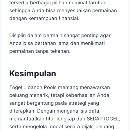
tersedia berbagai pilihan nominal taruhan,
sehingga Anda bisa menyesuaikan permainan
dengan kemampuan finansial.
Disiplin dalam bermain sangat penting agar
Anda bisa bertahan lama dan menikmati
permainan tanpa tekanan.
Kesimpulan
Togel Libanon Pools memang menawarkan
peluang menarik, tetapi keberhasilan Anda
sangat bergantung pada strategi yang
diterapkan. Dengan menganalisis data,
memanfaatkan fitur lengkap dari SEDAPTOGEL,
serta mengelola modal secara bijak, peluang