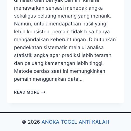
diminati oleh banyak pemain karena
menawarkan sensasi menebak angka
sekaligus peluang menang yang menarik.
Namun, untuk mendapatkan hasil yang
lebih konsisten, pemain tidak bisa hanya
mengandalkan keberuntungan. Dibutuhkan
pendekatan sistematis melalui analisa
statistik angka agar prediksi lebih terarah
dan peluang kemenangan lebih tinggi.
Metode cerdas saat ini memungkinkan
pemain menggunakan data…
METODE
READ MORE
CERDAS
MEMBACA
STATISTIK
ANGKA
© 2026
TOGEL
ANGKA TOGEL ANTI KALAH
CAMBODIA