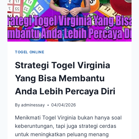
TOGEL ONLINE
Strategi Togel Virginia
Yang Bisa Membantu
Anda Lebih Percaya Diri
By
adminessay
04/04/2026
Menikmati Togel Virginia bukan hanya soal
keberuntungan, tapi juga strategi cerdas
untuk meningkatkan peluang menang