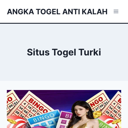
Skip
ANGKA TOGEL ANTI KALAH
to
content
Situs Togel Turki