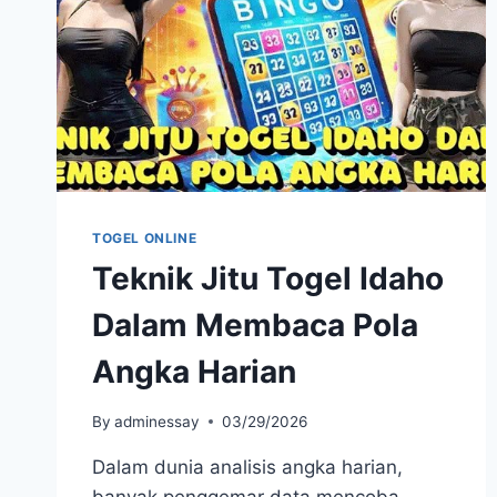
TOGEL ONLINE
Teknik Jitu Togel Idaho
Dalam Membaca Pola
Angka Harian
By
adminessay
03/29/2026
Dalam dunia analisis angka harian,
banyak penggemar data mencoba