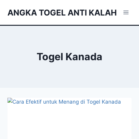
Skip
ANGKA TOGEL ANTI KALAH
to
content
Togel Kanada