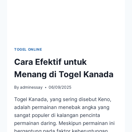
TOGEL ONLINE
Cara Efektif untuk
Menang di Togel Kanada
By
adminessay
06/09/2025
Togel Kanada, yang sering disebut Keno,
adalah permainan menebak angka yang
sangat populer di kalangan pencinta
permainan daring. Meskipun permainan ini
bergantung pada faktor keberuntungan,