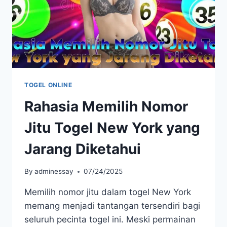
TOGEL ONLINE
Rahasia Memilih Nomor
Jitu Togel New York yang
Jarang Diketahui
By
adminessay
07/24/2025
Memilih nomor jitu dalam togel New York
memang menjadi tantangan tersendiri bagi
seluruh pecinta togel ini. Meski permainan