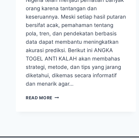
orang karena tantangan dan
keseruannya. Meski setiap hasil putaran
bersifat acak, pemahaman tentang
pola, tren, dan pendekatan berbasis
data dapat membantu meningkatkan
akurasi prediksi. Berikut ini ANGKA
TOGEL ANTI KALAH akan membahas
strategi, metode, dan tips yang jarang
diketahui, dikemas secara informatif
dan menarik agar…
PREDIKSI
READ MORE
TOGEL
NIGERIA
DENGAN
AKURASI
TINGGI
YANG