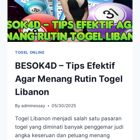
TOGEL ONLINE
BESOK4D – Tips Efektif
Agar Menang Rutin Togel
Libanon
By
adminessay
05/30/2025
Togel Libanon menjadi salah satu pasaran
togel yang diminati banyak penggemar judi
angka keseruan dan peluang menang