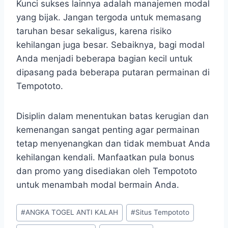
Kunci sukses lainnya adalah manajemen modal
yang bijak. Jangan tergoda untuk memasang
taruhan besar sekaligus, karena risiko
kehilangan juga besar. Sebaiknya, bagi modal
Anda menjadi beberapa bagian kecil untuk
dipasang pada beberapa putaran permainan di
Tempototo.
Disiplin dalam menentukan batas kerugian dan
kemenangan sangat penting agar permainan
tetap menyenangkan dan tidak membuat Anda
kehilangan kendali. Manfaatkan pula bonus
dan promo yang disediakan oleh Tempototo
untuk menambah modal bermain Anda.
Post
#
ANGKA TOGEL ANTI KALAH
#
Situs Tempototo
Tags: