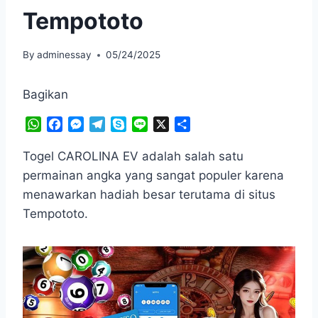
Tempototo
By
adminessay
05/24/2025
Bagikan
W
F
M
T
S
L
X
S
h
a
e
e
k
i
h
a
c
s
l
y
n
a
Togel CAROLINA EV adalah salah satu
t
e
s
e
p
e
r
permainan angka yang sangat populer karena
s
b
e
g
e
e
menawarkan hadiah besar terutama di situs
A
o
n
r
Tempototo.
p
o
g
a
p
k
e
m
r