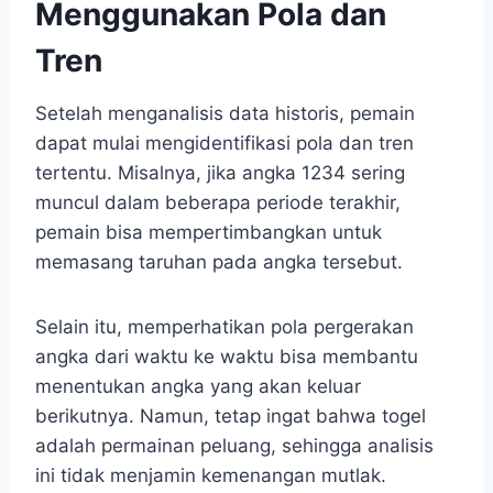
Menggunakan Pola dan
Tren
Setelah menganalisis data historis, pemain
dapat mulai mengidentifikasi pola dan tren
tertentu. Misalnya, jika angka 1234 sering
muncul dalam beberapa periode terakhir,
pemain bisa mempertimbangkan untuk
memasang taruhan pada angka tersebut.
Selain itu, memperhatikan pola pergerakan
angka dari waktu ke waktu bisa membantu
menentukan angka yang akan keluar
berikutnya. Namun, tetap ingat bahwa togel
adalah permainan peluang, sehingga analisis
ini tidak menjamin kemenangan mutlak.