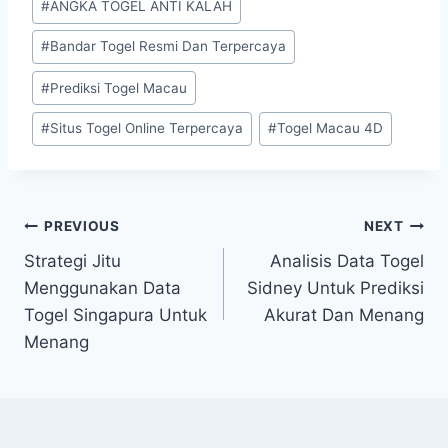
#
ANGKA TOGEL ANTI KALAH
Tags:
#
Bandar Togel Resmi Dan Terpercaya
#
Prediksi Togel Macau
#
Situs Togel Online Terpercaya
#
Togel Macau 4D
Post
PREVIOUS
NEXT
Strategi Jitu
Analisis Data Togel
navigation
Menggunakan Data
Sidney Untuk Prediksi
Togel Singapura Untuk
Akurat Dan Menang
Menang