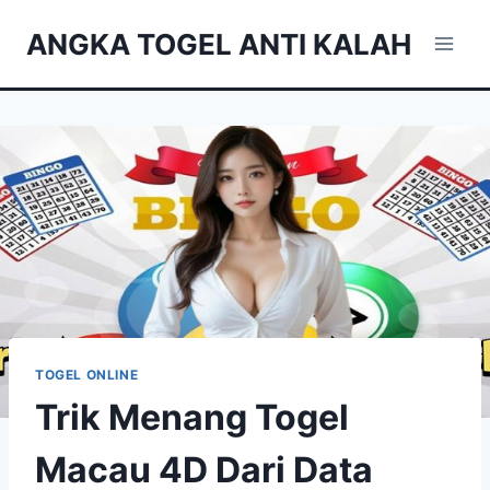
Skip
ANGKA TOGEL ANTI KALAH
to
content
TOGEL ONLINE
Trik Menang Togel
Macau 4D Dari Data