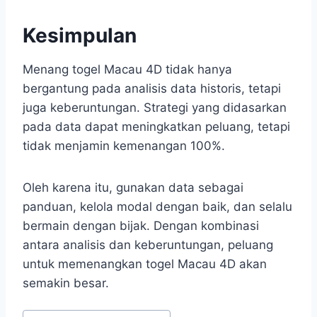
Kesimpulan
Menang togel Macau 4D tidak hanya
bergantung pada analisis data historis, tetapi
juga keberuntungan. Strategi yang didasarkan
pada data dapat meningkatkan peluang, tetapi
tidak menjamin kemenangan 100%.
Oleh karena itu, gunakan data sebagai
panduan, kelola modal dengan baik, dan selalu
bermain dengan bijak. Dengan kombinasi
antara analisis dan keberuntungan, peluang
untuk memenangkan togel Macau 4D akan
semakin besar.
Post