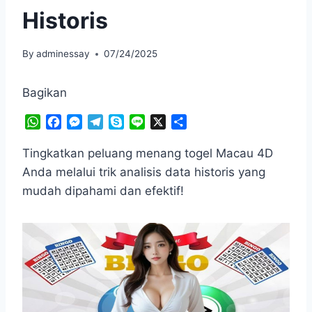
Historis
By
adminessay
07/24/2025
Bagikan
W
F
M
T
S
L
X
S
h
a
e
e
k
i
h
a
c
s
l
y
n
a
Tingkatkan peluang menang togel Macau 4D
t
e
s
e
p
e
r
Anda melalui trik analisis data historis yang
s
b
e
g
e
e
mudah dipahami dan efektif!
A
o
n
r
p
o
g
a
p
k
e
m
r