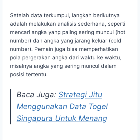
Setelah data terkumpul, langkah berikutnya
adalah melakukan analisis sederhana, seperti
mencari angka yang paling sering muncul (hot
number) dan angka yang jarang keluar (cold
number). Pemain juga bisa memperhatikan
pola pergerakan angka dari waktu ke waktu,
misalnya angka yang sering muncul dalam
posisi tertentu.
Baca Juga:
Strategi Jitu
Menggunakan Data Togel
Singapura Untuk Menang