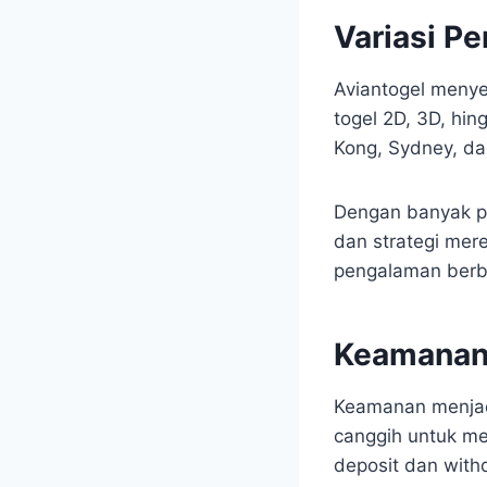
Variasi P
Aviantogel menyed
togel 2D, 3D, hin
Kong, Sydney, da
Dengan banyak pi
dan strategi mer
pengalaman berb
Keamanan 
Keamanan menjadi
canggih untuk mel
deposit dan wit