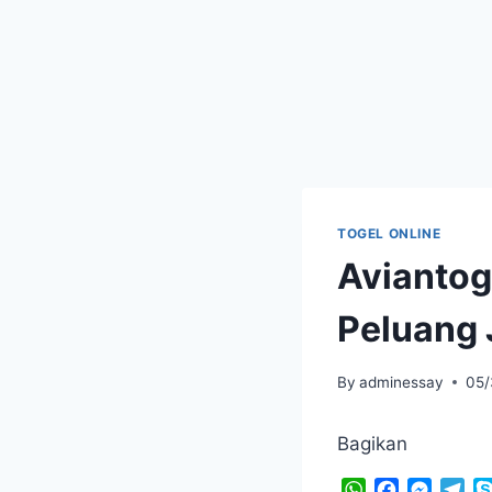
TOGEL ONLINE
Aviantog
Peluang 
By
adminessay
05/
Bagikan
W
F
M
T