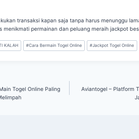
kukan transaksi kapan saja tanpa harus menunggu lam
s menikmati permainan dan peluang meraih jackpot bes
TI KALAH
#
Cara Bermain Togel Online
#
Jackpot Togel Online
Main Togel Online Paling
Aviantogel – Platform
Melimpah
J