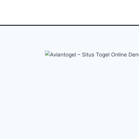
Skip
to
content