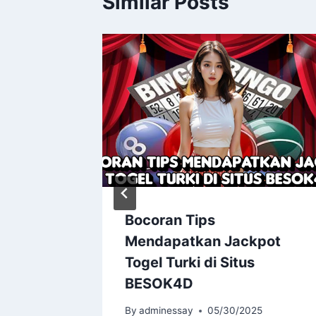
Similar Posts
main
Bocoran Tips
ngan
Mendapatkan Jackpot
Togel Turki di Situs
BESOK4D
6
By
adminessay
05/30/2025