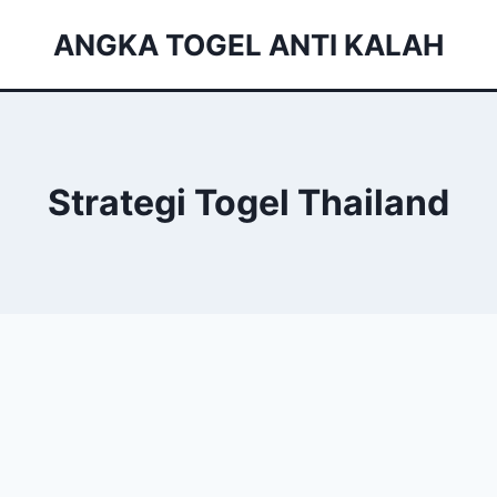
ANGKA TOGEL ANTI KALAH
Strategi Togel Thailand